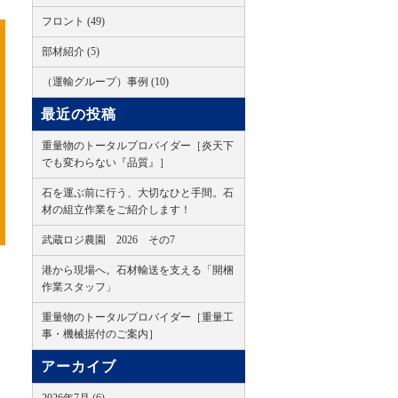
フロント (49)
部材紹介 (5)
（運輸グループ）事例 (10)
最近の投稿
重量物のトータルプロバイダー［炎天下
でも変わらない『品質』］
石を運ぶ前に行う、大切なひと手間。石
材の組立作業をご紹介します！
武蔵ロジ農園 2026 その7
港から現場へ。石材輸送を支える「開梱
作業スタッフ」
重量物のトータルプロバイダー［重量工
事・機械据付のご案内］
アーカイブ