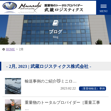
ブログ
blog
HOME
>
2月
2月, 2023 | 武蔵ロジスティクス株式会社
輸送事例のご紹介😼ミニロ…
2023.02.22
（重量物輸送）事例
重量物のトータルプロバイダー［重量工事
…