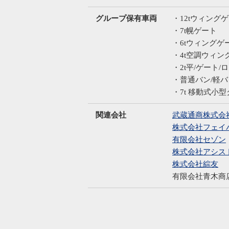
グループ保有車両
・12tウィング
・7t幌ゲート
・6tウィングゲ
・4t空調ウィン
・2t平/ゲート/
・普通バン/軽バ
・7t 移動式小
関連会社
武蔵通商株式会
株式会社フェイ
有限会社セゾン
株式会社アシス
株式会社綜友
有限会社青木商