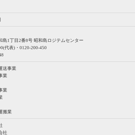
日
島1丁目2番8号 昭和島ロジテムセンター
000(代表)・0120-200-450
48
運送事業
事業
事業
業
運搬業
社
会社