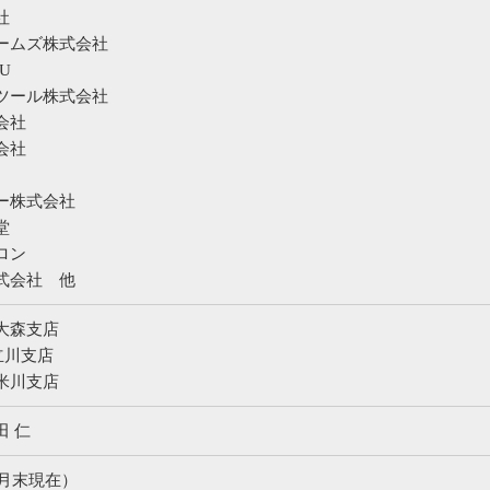
社
ームズ株式会社
U
ツール株式会社
会社
会社
ー株式会社
堂
ロン
式会社 他
大森支店
立川支店
米川支店
田 仁
5月末現在）