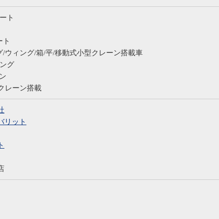
ゲート
ート
グ/ウィング/箱/平/移動式小型クレーン搭載車
ロング
ン
型クレーン搭載
社
バリット
ト
店