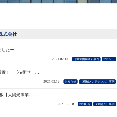
ス株式会社
したー…
2021.02.15
（重量物輸送）事例
フロント
設置！！【技術サー…
2021.02.12
お知らせ
（機械メンテナンス）事例
の板【太陽光事業…
2021.02.10
お知らせ
（太陽光）事例