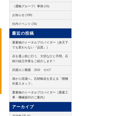
（運輸グループ）事例 (10)
お知らせ (199)
社内イベント (56)
最近の投稿
重量物のトータルプロバイダー［炎天下
でも変わらない『品質』］
石を運ぶ前に行う、大切なひと手間。石
材の組立作業をご紹介します！
武蔵ロジ農園 2026 その7
港から現場へ。石材輸送を支える「開梱
作業スタッフ」
重量物のトータルプロバイダー［重量工
事・機械据付のご案内］
アーカイブ