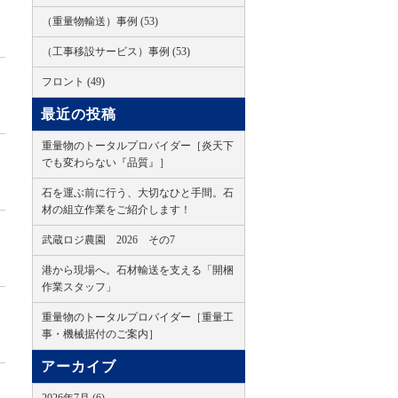
（重量物輸送）事例 (53)
（工事移設サービス）事例 (53)
フロント (49)
最近の投稿
重量物のトータルプロバイダー［炎天下
でも変わらない『品質』］
石を運ぶ前に行う、大切なひと手間。石
材の組立作業をご紹介します！
武蔵ロジ農園 2026 その7
港から現場へ。石材輸送を支える「開梱
作業スタッフ」
重量物のトータルプロバイダー［重量工
事・機械据付のご案内］
アーカイブ