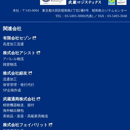
本社：〒143-0004 東京都大田区昭和島1丁目2番8号 昭和島ロジテムセンター
TEL：03-5493-3000(代表) ／ FAX：03-5493-3048
関連会社
有限会社セゾン
高度加工流通
株式会社アシスト
アパレル物流
雑貨物流
株式会社綜友
流通加工
保管管理・発行代行
SP企画作成
武蔵通商株式会社
精密機器輸送、据付
海外輸出梱包
美術品・楽器・高級家具輸送
株式会社フェイバリット