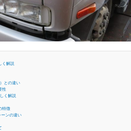
しく解説
）との違い
要性
しく解説
の特徴
クレーンの違い
て