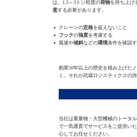
は、1.5～3トン程度の
荷物
を持ち上げ
意
する必要があります。
クレーンの
定格
を超えないこと
フック
の
強度
を考慮する
風速や
傾斜
などの
環境
条件を確認
創業50年以上の歴史を積み上げた
く。それが武蔵ロジスティクスの誇
当社は重量物・大型機械のトータル
で一気通貫でサービスをご提供いた
心してお任せください。