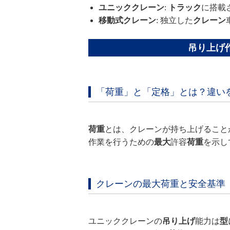
ユニッククレーン
:
トラック
に搭載
移動式クレーン
: 独立した
クレーン
吊り上げ
「荷重」と「定格」とは？違い
荷重
とは、クレーンが持ち上げること
作業を行うための
最大
許容
荷重
を示し
クレーンの最大荷重と安全基準
ユニッククレーンの
吊り上げ
能力は
型