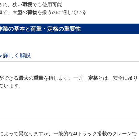
され、狭い
環境
でも使用可能
車で、大型の
荷物
を扱うのに適している
作業の基本と荷重・定格の重要性
を詳しく解説
ができる
最大
の
重量
を指します。一方、
定格
とは、安全に
吊り
ています。
によって異なりますが、一般的な
4t
トラック搭載のクレーンで