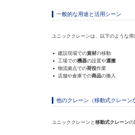
一般的な用途と活用シーン
ユニッククレーンは、以下のような用
建設現場での
資材
の移動
工場での
機器
の設置や
運搬
物流拠点での
荷役
作業
店舗や倉庫での
商品
の搬入
他のクレーン（移動式クレーン
ユニッククレーンと
移動式クレーン
の