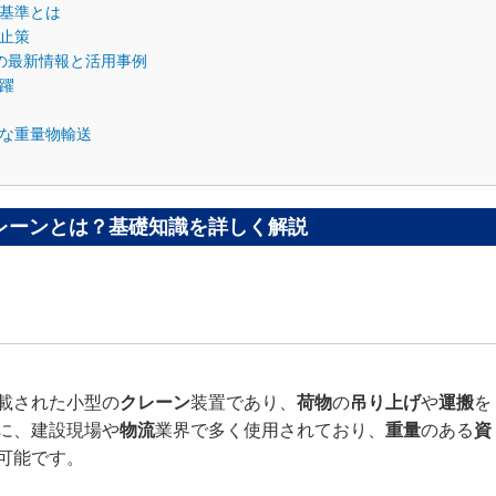
基準とは
止策
の最新情報と活用事例
躍
な重量物輸送
レーンとは？基礎知識を詳しく解説
載された小型の
クレーン
装置であり、
荷物
の
吊り上げ
や
運搬
を
に、建設現場や
物流
業界で多く使用されており、
重量
のある
資
可能です。