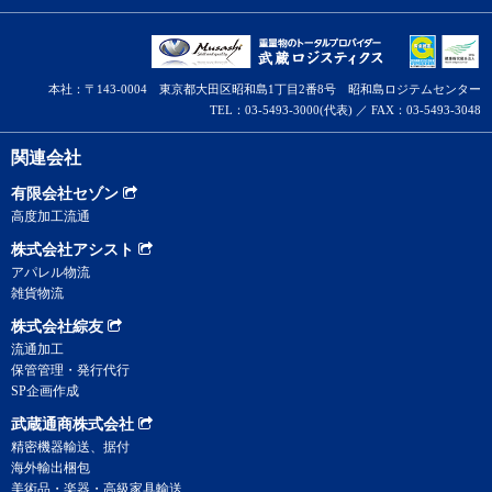
本社：〒143-0004 東京都大田区昭和島1丁目2番8号 昭和島ロジテムセンター
TEL：03-5493-3000(代表) ／ FAX：03-5493-3048
関連会社
有限会社セゾン
高度加工流通
株式会社アシスト
アパレル物流
雑貨物流
株式会社綜友
流通加工
保管管理・発行代行
SP企画作成
武蔵通商株式会社
精密機器輸送、据付
海外輸出梱包
美術品・楽器・高級家具輸送