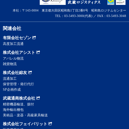
本社：〒143-0004 東京都大田区昭和島1丁目2番8号 昭和島ロジテムセンター
TEL：03-5493-3000(代表) ／ FAX：03-5493-3048
関連会社
有限会社セゾン
高度加工流通
株式会社アシスト
アパレル物流
雑貨物流
株式会社綜友
流通加工
保管管理・発行代行
SP企画作成
武蔵通商株式会社
精密機器輸送、据付
海外輸出梱包
美術品・楽器・高級家具輸送
株式会社フェイバリット