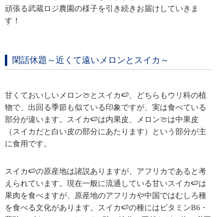
頑張る武蔵ロジ農園の様子を引き続きお届けしていきま
す！
閑話休題～近くて遠いメロンとスイカ～
甘くておいしいメロン🍈とスイカ🍉、どちらもウリ科の植
物で、出回る季節も似ている印象ですが、実は食べている
部分が違います。スイカ🍉は内果皮、メロン🍈は中果皮
（スイカだと白い皮の部分にあたります）という部分が主
に食用です。
スイカ🍉の原産地は諸説ありますが、アフリカであると考
えられています。現在一般に流通している甘いスイカ🍉は
果肉を食べますが、原産地のアフリカや中国ではむしろ種
を食べる文化があります。スイカ🍉の種にはビタミンB6・