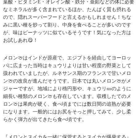
葉酸・ビタミンE・オレイン酸・鉄分・亜鉛などの体に必要
なミネラルが多く含まれているほか、たんぱく質も摂れる
ので、隠れスーパーフードと言えるかもしれません！ちな
みに黒い種を炒って割り、中身を食べることが多いのです
が、味はピーナッツに似ているそうです！気になった方は
お試しあれ😋！
メロン🍈はインドが原産で、エジプトを経由してヨーロッ
パに広まった当時はキュウリよりは甘い程度の野菜として
扱われていましたが、ルネサンス期のフランスで甘いメロ
ン🍈の改良が進んだそうです。日本では丸いメロン🍈がメ
ジャーですが、地域により楕円形や、キュウリ🥒のように
細長い種類のメロン🍈も存在しています。収穫したてのメ
ロン🍈は果肉が硬く、食べ頃までには数日間の追熟が必要
になります。一般的にはお尻をそっと押してみて、少し柔
らかく弾力が出てきたら食べ頃です。
『メロンとスイカを一緒に保管するとスイカが爆発する』