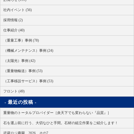
社内イベント (56)
採用情報 (2)
仕事紹介 (40)
（重量工事）事例 (78)
（機械メンテナンス）事例 (24)
（太陽光）事例 (42)
（重量物輸送）事例 (53)
（工事移設サービス）事例 (53)
フロント (49)
最近の投稿
重量物のトータルプロバイダー［炎天下でも変わらない『品質』］
石を運ぶ前に行う、大切なひと手間。石材の組立作業をご紹介します！
武蔵ロジ農園 2026 その7