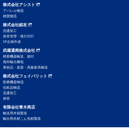
株式会社アシスト
アパレル物流
雑貨物流
株式会社綜友
流通加工
保管管理・発行代行
SP企画作成
武蔵通商株式会社
精密機器輸送、据付
海外輸出梱包
美術品・楽器・高級家具輸送
株式会社フェイバリット
医療機器物流
化粧品物流
流通加工
保管
有限会社青木商店
輸送用木箱製造
輸出用木材こん包材製造